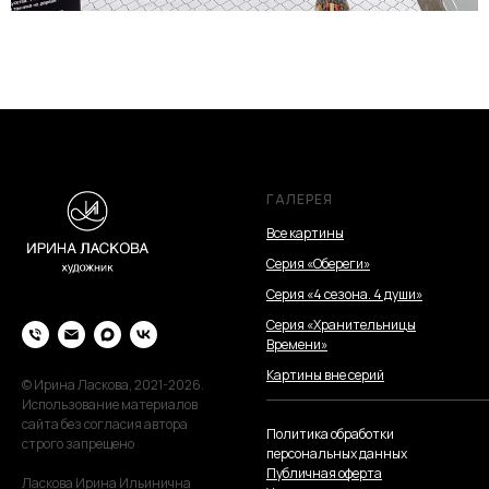
ГАЛЕРЕЯ
Все картины
Серия «Обереги»
Серия «4 сезона. 4 души»
Серия «Хранительницы
Времени»
Картины вне серий
© Ирина Ласкова, 2021-2026.
_________________________
Использование материалов
сайта без согласия автора
Политика обработки
строго запрещено
персональных данных
Публичная оферта
Ласкова Ирина Ильинична