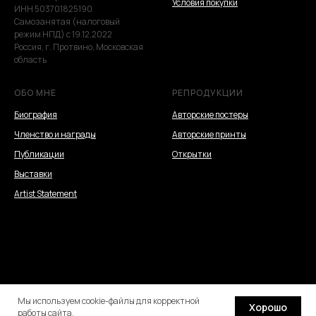
Условия покупки
ИНН 503701825190
Самозанятая (налоговый
режим НПД) с 19.12.2022
Россия, г. Протвино, Московская
область
ОБО МНЕ
РЕПРОДУКЦИИ
Биография
Авторские постеры
Членство и награды
Авторские принты
Публикации
Открытки
Выставки
Artist Statement
Мы используем cookie-файлы для корректной
Хорошо
Tilda
Made on
работы сайта.