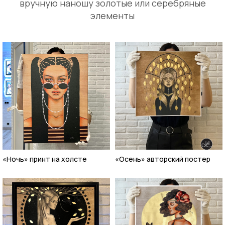
вручную наношу золотые или серебряные
элементы
«Ночь» принт на холсте
«Осень» авторский постер