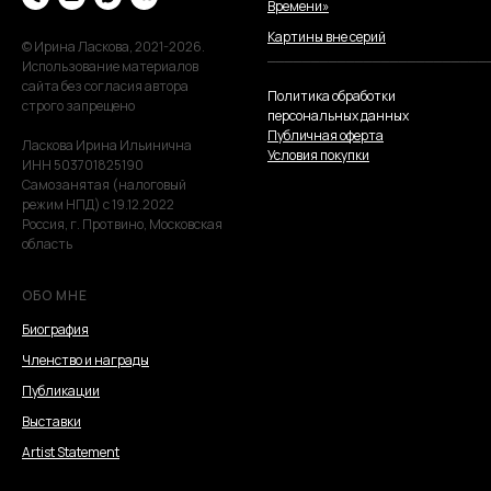
Времени»
Картины вне серий
© Ирина Ласкова, 2021-2026.
_________________________
Использование материалов
сайта без согласия автора
Политика обработки
строго запрещено
персональных данных
Публичная оферта
Ласкова Ирина Ильинична
Условия покупки
ИНН 503701825190
Самозанятая (налоговый
режим НПД) с 19.12.2022
Россия, г. Протвино, Московская
область
ОБО МНЕ
Биография
Членство и награды
Публикации
Выставки
Artist Statement