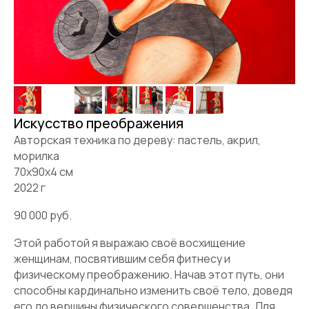
Искусство преображения
Авторская техника по дереву: пастель, акрил,
морилка
70х90х4 см
2022 г
90 000 руб.
Этой работой я выражаю своё восхищение
женщинам, посвятившим себя фитнесу и
физическому преображению. Начав этот путь, они
способны кардинально изменить своё тело, доведя
его до вершины физического совершенства. Для