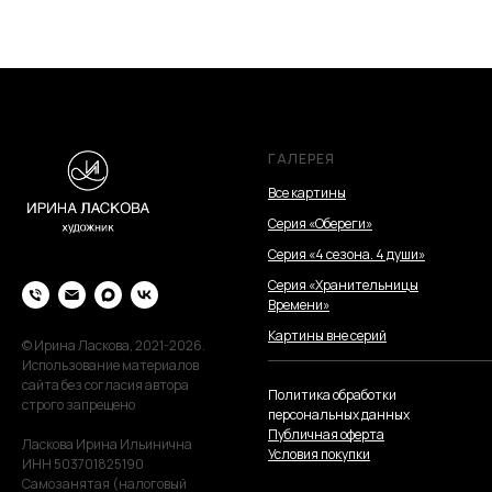
ГАЛЕРЕЯ
Все картины
Серия «Обереги»
Серия «4 сезона. 4 души»
Серия «Хранительницы
Времени»
Картины вне серий
© Ирина Ласкова, 2021-2026.
_________________________
Использование материалов
сайта без согласия автора
Политика обработки
строго запрещено
персональных данных
Публичная оферта
Ласкова Ирина Ильинична
Условия покупки
ИНН 503701825190
Самозанятая (налоговый