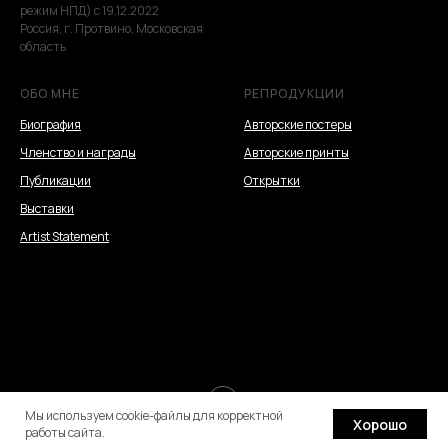
режим НПД) с 19.12.2022
Россия, г. Протвино, Московская
область
ОБО МНЕ
РЕПРОДУКЦИИ
Биография
Авторские постеры
Членство и награды
Авторские принты
Публикации
Открытки
Выставки
Artist Statement
Tilda
Made on
Мы используем cookie-файлы для корректной
Хорошо
работы сайта.