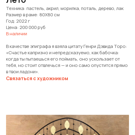
Техника: пастель, акрил, морилка, поталь, дерево, лак
Размер в раме: 80Х80 см
Год: 2022 г
Цена: 200 000 руб
В наличии
В качестве эпиграфа я взяла цитату Генри Дэвида Торо:
«Счастье капризно и непредсказуемо, как бабочка:
когда ты пытаешься его поймать, оно ускользает от
тебя, но стоит отвлечься — и оно само опустится прямо
в твои ладони».
Связаться с художником