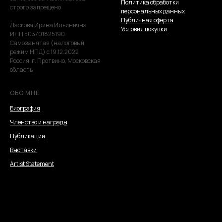
Политика обработки
строго запрещено
персональных данных
Публичная оферта
Ласкова Ирина Ильинична
Условия покупки
ИНН 503701825190
Самозанятая (налоговый
режим НПД) с 19.12.2022
Россия, г. Протвино, Московская
область
ОБО МНЕ
Биография
Членство и награды
Публикации
Выставки
Artist Statement