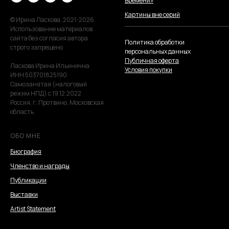
Времени»
Картины вне серий
© Ирина Ласкова, 2021-2026.
_________________________
Использование материалов
сайта без согласия автора
Политика обработки
строго запрещено
персональных данных
Публичная оферта
Ласкова Ирина Ильинична
Условия покупки
ИНН 503701825190
Самозанятая (налоговый
режим НПД) с 19.12.2022
Россия, г. Протвино, Московская
область
ОБО МНЕ
Биография
Членство и награды
Публикации
Выставки
Artist Statement