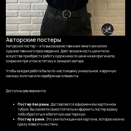
Авторские постеры
Авторский постер — это высококачественная печатная копия
художественного произведения. Даёт возможность ценителю
искусства приобрести работу художника по цене ниже оригинала,
сохраняя при этом эстетику и замысел автора.
Чтобы каждая работа была по-настоящему уникальной, я вручную
наношу золотые или серебряные элементы.
Доступны два варианта:
Постер без рамы.
Доставляется в фирменном картонном
тубусе. Вы сможете самостоятельно оформить постер в раму
либо обратиться в багетную мастерскую;
Постер в раме.
Это уже полноценная картина, которую можно
сразу повесить на стену.